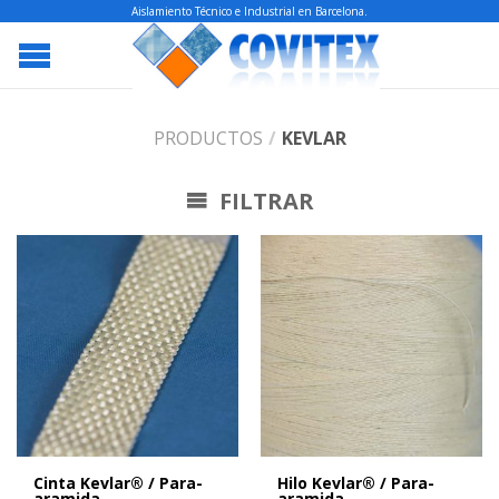
Aislamiento Técnico e Industrial en Barcelona.
PRODUCTOS
/
KEVLAR
FILTRAR
Cinta Kevlar® / Para-
Hilo Kevlar® / Para-
aramida
aramida